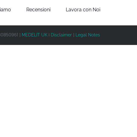
siamo
Recensioni
Lavora con Noi
580850961 |
I
|
MEDELIT UK
Disclaimer
Legal Notes