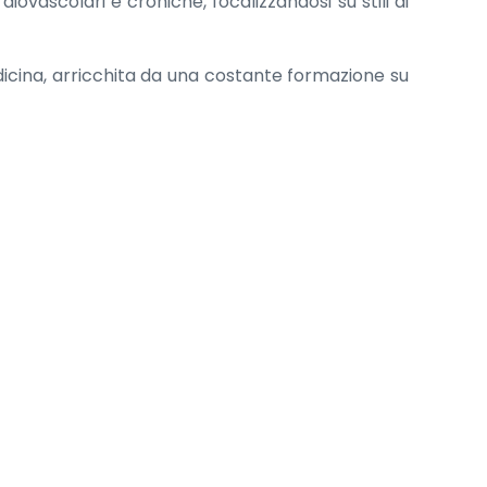
ovascolari e croniche, focalizzandosi su stili di
dicina, arricchita da una costante formazione su