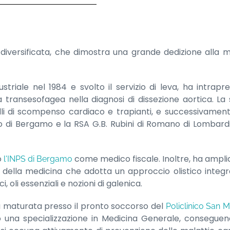
e diversificata, che dimostra una grande dedizione alla
triale nel 1984 e svolto il servizio di leva, ha intrapre
a transesofagea nella diagnosi di dissezione aortica. La s
lli di scompenso cardiaco e trapianti, e successivamen
sco di Bergamo e la RSA G.B. Rubini di Romano di Lombardi
o
come medico fiscale. Inoltre, ha ampl
l'INPS di Bergamo
della medicina che adotta un approccio olistico integra
i, oli essenziali e nozioni di galenica.
a maturata presso il pronto soccorso del
Policlinico San 
o una specializzazione in Medicina Generale, conseguend