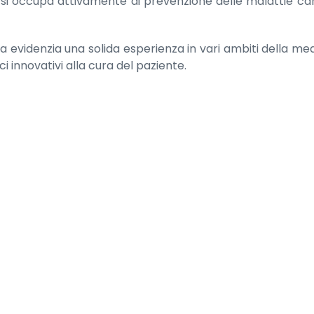
e si occupa attivamente di prevenzione delle malattie cardi
ta evidenzia una solida esperienza in vari ambiti della me
innovativi alla cura del paziente.