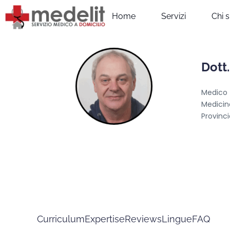
Home
Servizi
Chi 
Dott.
Medico
Medicin
Provinc
Curriculum
Expertise
Reviews
Lingue
FAQ