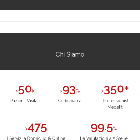
Chi Siamo
50
93
350+
k
%
Pazienti Visitati
Ci Richiama
I Professionisti
Medelit
475
99.5
%
I Servizi a Domicilio & Online
Le Valutazioni a 5 Stelle