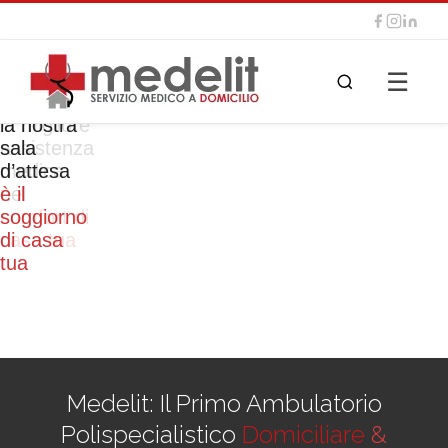
☰
la nostra
sala
d’attesa
è il
comfort di
soggiorno
casa tua
di casa
tua
massima
qualità
Medelit: Il Primo Ambulatorio
Polispecialistico
Domiciliare
&