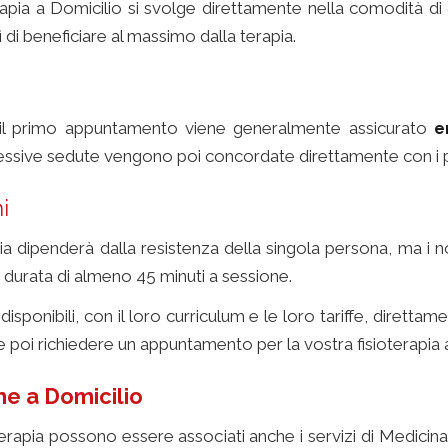
rapia a Domicilio si svolge direttamente nella comodità di c
di beneficiare al massimo dalla terapia.
 a domicilio
l primo appuntamento viene generalmente assicurato
e
sive sedute vengono poi concordate direttamente con i pr
i
pia dipenderà dalla resistenza della singola persona, ma i n
durata di almeno 45 minuti a sessione.
 disponibili, con il loro curriculum e le loro tariffe, diretta
te poi richiedere un appuntamento per la vostra fisioterapia a
ne a Domicilio
fisioterapia
terapia possono essere associati anche i servizi di Medicina