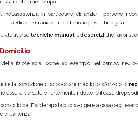
osta ripetuta nel tempo.
zati nell’assistenza in particolare di: anziani, persone r
rtopediche e croniche, riabilitazione post-chirurgica.
ore attraverso
tecniche manuali
ed
esercizi
che favoriscon
 Domicilio
e della fisioterapia, come ad esempio nel campo neurolo
ente nella condizione di sopportare meglio lo sforzo o di
rec
o essere perdute o fortemente ridotte (è il caso di episodi 
 su consiglio del Fisioterapista può svolgere a casa degli ese
ne di partenza.