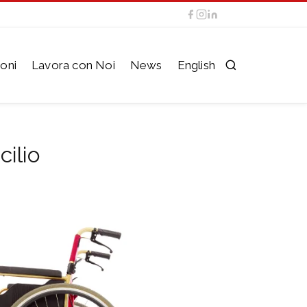
oni
Lavora con Noi
News
English
cilio