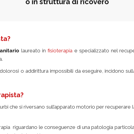
o in struttura di ricovero
ista?
fisioterapia
a domicilio
anitario
laureato in
fisioterapia
e specializzato nel recupe
a.
dolorosi o addirittura impossibili da eseguire, incidono sul
rapista?
fisioterapia a domicilio
sturbi che si riversano sull’apparato motorio per recuperare
terapia riguardano le conseguenze di una patologia particola