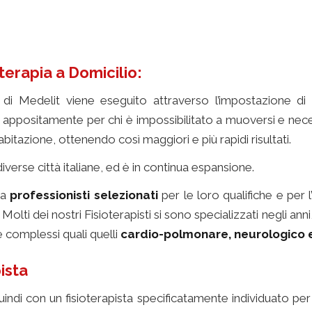
oterapia a Domicilio:
io di Medelit viene eseguito attraverso l’impostazione d
appositamente per chi è impossibilitato a muoversi e necess
bitazione, ottenendo così maggiori e più rapidi risultati.
diverse città italiane, ed è in continua espansione.
da
professionisti selezionati
per le loro qualifiche e per
re. Molti dei nostri Fisioterapisti si sono specializzati negli 
i e complessi quali quelli
cardio-polmonare, neurologico 
pista
fisioterapia a domicilio
uindi con un fisioterapista specificatamente individuato per