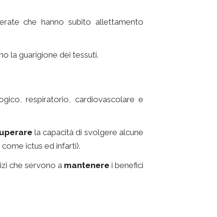
icoverate che hanno subito allettamento
o la guarigione dei tessuti.
gico, respiratorio, cardiovascolare e
uperare
la capacità di svolgere alcune
come ictus ed infarti).
rcizi che servono a
mantenere
i benefici