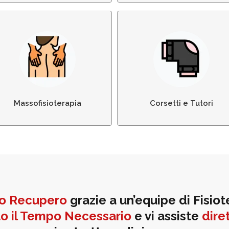
Massofisioterapia:
Fornitura e Posizionamen
Massaggio Terapeutico
di Corsetti e Tutori
Massofisioterapia
Corsetti e Tutori
do Recupero
grazie a un’equipe di Fisiote
to il Tempo Necessario
e vi assiste
dire