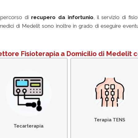
un percorso di
recupero da infortunio
, il servizio di fis
 medici di Medelit sono inoltre in grado di eseguire eventua
 Settore Fisioterapia a Domicilio di Medeli
Tecarterapia Patologie
Terapia TENS per il Dolo
Traumatologiche
Terapia TENS
Tecarterapia