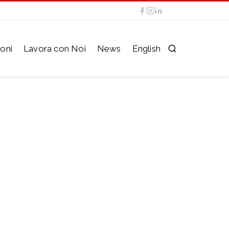
oni
Lavora con Noi
News
English