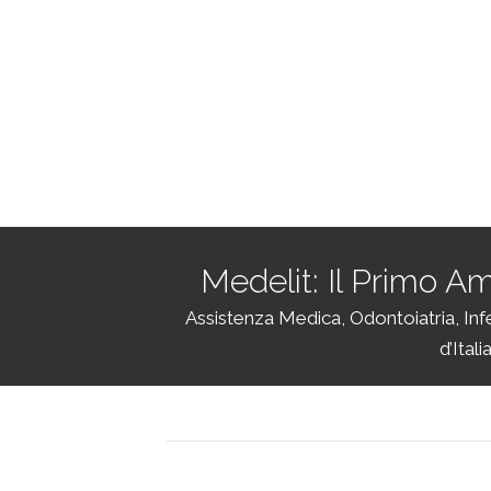
qualità
Medelit: Il Primo Am
Assistenza Medica, Odontoiatria, Infer
d’Ital