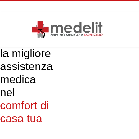
la migliore
assistenza
medica
nel
è il
comfort di
soggiorno
casa tua
di casa
tua
massima