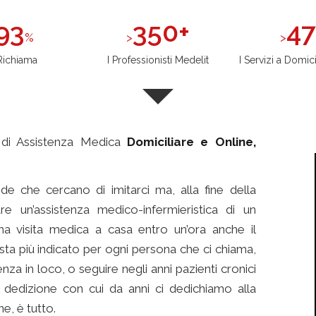
93
350+
47
%
Richiama
I Professionisti Medelit
I Servizi a Domic
 di Assistenza Medica
Domiciliare e Online,
de che cercano di imitarci ma, alla fine della
are un’assistenza medico-infermieristica di un
a visita medica a casa entro un’ora anche il
ista più indicato per ogni persona che ci chiama,
nza in loco, o seguire negli anni pazienti cronici
a dedizione con cui da anni ci dedichiamo alla
ne, è tutto.