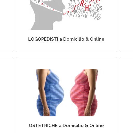
i a
Logopedia a Domicilio
LOGOPEDISTI a Domicilio & Online
Assistenza Ostetrica a
Domicilio
OSTETRICHE a Domicilio & Online