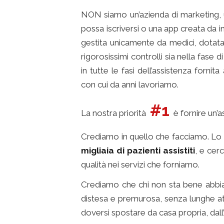
NON siamo un’azienda di marketing, 
possa iscriversi o una app creata da i
gestita unicamente da medici, dotata 
rigorosissimi controlli sia nella fase 
in tutte le fasi dell’assistenza fornit
con cui da anni lavoriamo.
#1
La nostra priorità
è fornire un’as
Crediamo in quello che facciamo. Lo
migliaia di pazienti assistiti
, e cer
qualità nei servizi che forniamo.
Crediamo che chi non sta bene abbia d
distesa e premurosa, senza lunghe att
doversi spostare da casa propria, dall’