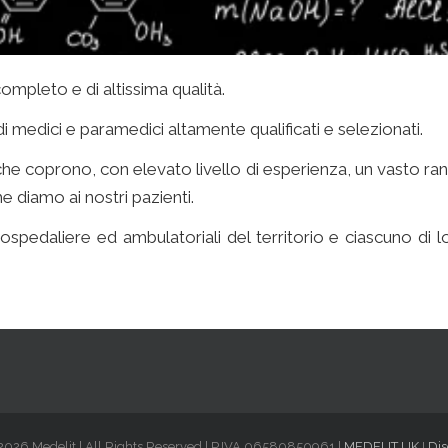
ompleto e di altissima qualità.
professionisti medelit
medici e paramedici altamente qualificati e selezionati.
che coprono, con elevato livello di esperienza, un vasto r
he diamo ai nostri pazienti.
professionisti medici milano
re ospedaliere ed ambulatoriali del territorio e ciascuno di 
2026 Medelit | All Rights Reserved | P.IVA 06580850961 |
MEDELIT UK
I
Dis