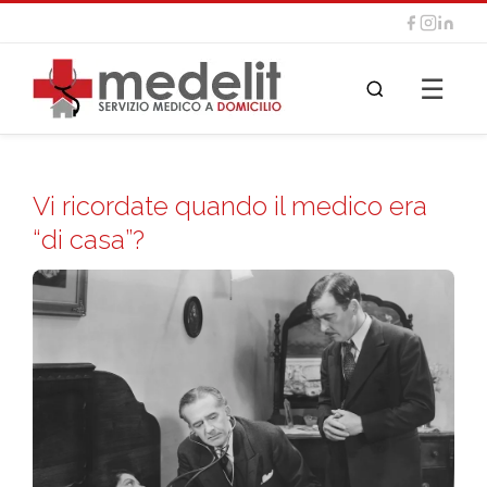
☰
Vi ricordate quando il medico era
“di casa”?