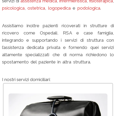
servizi di
assistenza medica
,
infermieristica
,
fisioterapica
,
psicologica
,
ostetrica
,
logopedica
e
podologica
.
centri
medici milano
Assistiamo inoltre pazienti ricoverati in strutture di
ricovero come Ospedali, RSA e case famiglia,
integrando e supportando i servizi di struttura con
l’assistenza dedicata privata e fornendo quei servizi
altamente specializzati che di norma richiedono lo
spostamento del paziente in altra struttura.
ambulatori
polispecialistici
I nostri servizi domiciliari:
poliambulatorio milano