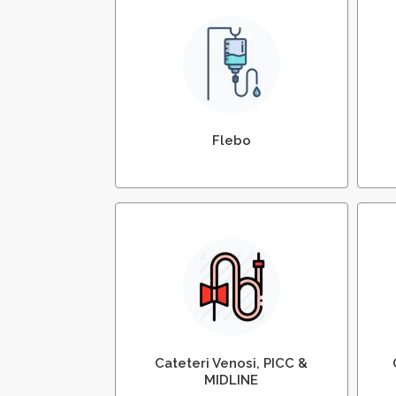
Somministrazione Flebo –
Ini
Terapia Endovenosa
Flebo
Gestione Cateteri e
Me
Posizionamento Midline
Cateteri Venosi, PICC &
MIDLINE