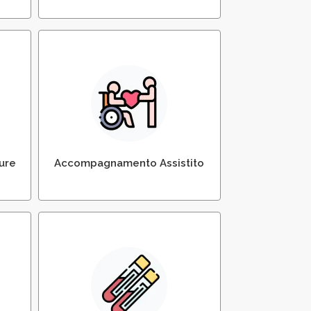
Accompagnamento Assistito
di Anziani e Malati
ure
Accompagnamento Assistito
e
Prelievi e Analisi del Sangue e
Urine a Domicilio