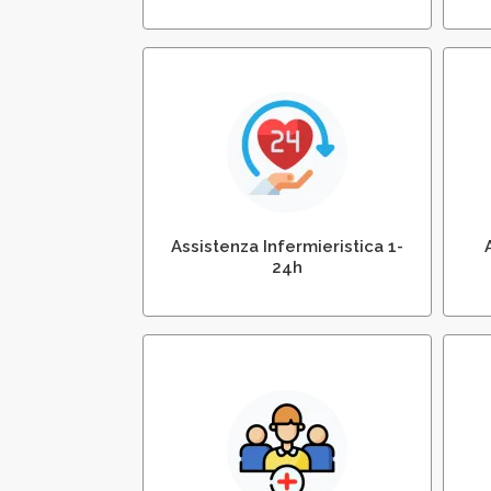
Assistenza Infermieristica
A
Diurna e Notturna
Assistenza Infermieristica 1-
24h
Gestione Infermeria –
Infermieri in Azienda