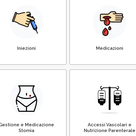
ezioni e Somministrazioni di
Medicazioni delle Ferite P
Terapie
Chirurgiche
Iniezioni
Medicazioni
dicazione e Gestione della
Gestione Accessi Vascolari 
Stomia
Nutrizione Parenterale Entera
Gestione e Medicazione
Accessi Vascolari e
Stomia
Nutrizione Parenterale