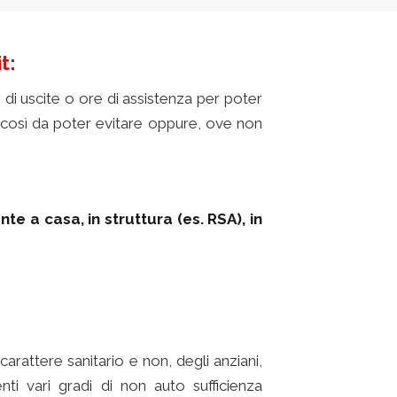
t:
i uscite o ore di assistenza per poter
e così da poter evitare oppure, ove non
te a casa, in struttura (es. RSA), in
nza domiciliare
carattere sanitario e non, degli anziani,
nti vari gradi di non auto sufficienza