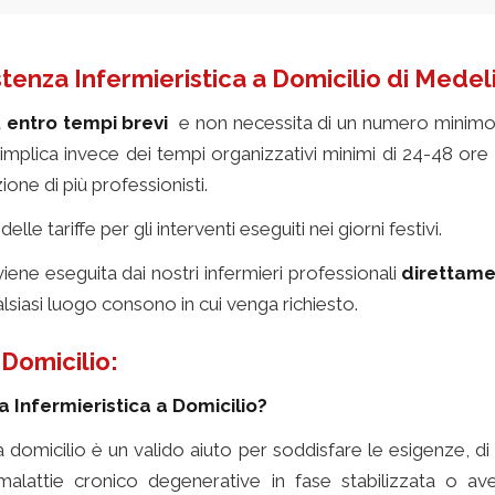
stenza Infermieristica a Domicilio di Medeli
a
entro tempi brevi
e non necessita di un numero minimo d
 implica invece dei tempi organizzativi minimi di 24-48 or
ione di più professionisti.
 tariffe per gli interventi eseguiti nei giorni festivi.
 viene eseguita dai nostri infermieri professionali
direttamen
alsiasi luogo consono in cui venga richiesto.
servizio assiste
 Domicilio:
nza Infermieristica a Domicilio?
a a domicilio è un valido aiuto per soddisfare le esigenze, di 
a malattie cronico degenerative in fase stabilizzata o ave