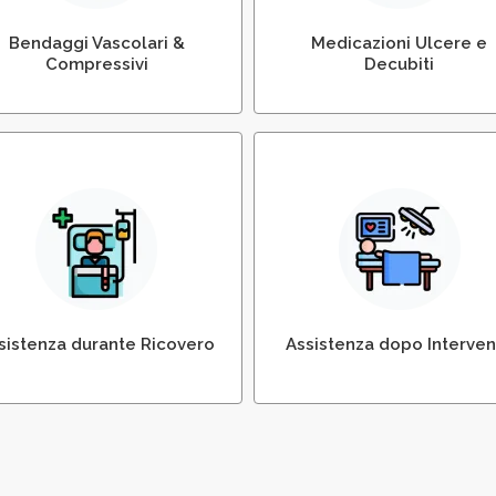
Bendaggi Vascolari &
Medicazioni Ulcere e
Compressivi
Decubiti
Assistenza Innfermieristi
sistenza durante ricovero
dopo dimissioni e/o
in ospedale
intervento chirurgico
sistenza durante Ricovero
Assistenza dopo Interven