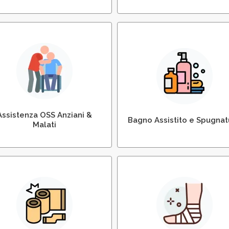
Assistenza all’Igiene
ssistenza Domiciliare con
Personale del Paziente
Personale OSS
Allettato
Assistenza OSS Anziani &
Bagno Assistito e Spugnat
Malati
Bendaggi Vascolari ed
Medicazione di Ulcere 
Elastocompressivi
Piaghe da Decubito