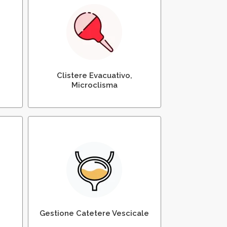
ost
Somministrazione di Clistere
Evacuativo
Clistere Evacuativo,
Microclisma
Posizionamento e
e
Sostituzione del Catetere
le
Vescicale
Gestione Catetere Vescicale