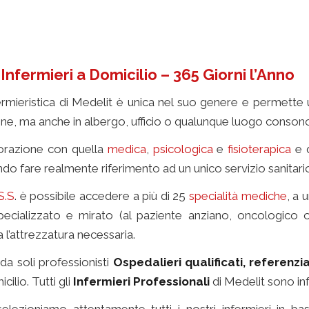
Infermieri a Domicilio – 365 Giorni l’Anno
nfermieristica di Medelit è unica nel suo genere e permette u
one, ma anche in albergo, ufficio o qualunque luogo consono
aborazione con quella
medica
,
psicologica
e
fisioterapica
e q
o fare realmente riferimento ad un unico servizio sanitario 
S.S
. è possibile accedere a più di 25
specialità mediche
, a 
cializzato e mirato (al paziente anziano, oncologico o 
a l’attrezzatura necessaria.
infermiere privato
da soli professionisti
Ospedalieri qualificati, referenz
icilio.
Tutti gli
Infermieri Professionali
di Medelit sono infat