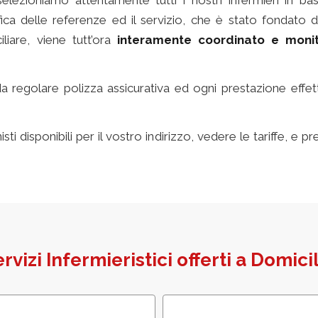
selezioniamo attentamente tutti i nostri infermieri in base
rifica delle referenze ed il servizio, che è stato fondato
liare, viene tutt’ora
interamente coordinato e monit
da regolare polizza assicurativa ed ogni prestazione eff
miere a domicilio
sti disponibili per il vostro indirizzo, vedere le tariffe, 
ervizi Infermieristici offerti a Domici