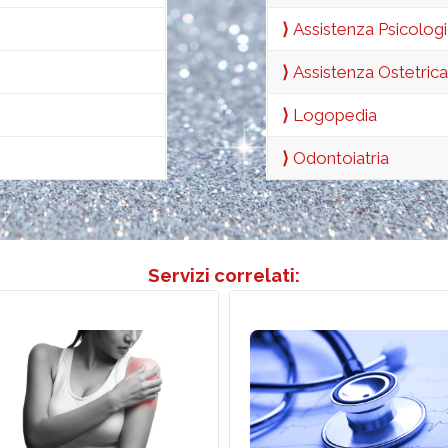
⟩
Assistenza Psicolog
⟩
Assistenza Ostetrica
⟩
Logopedia
⟩
Odontoiatria
Servizi correlati:
Centro Diagnostico
Medici Esperti in
Domiciliare: Esami
gopuntura a Domicilio
Strumentali e Prelievi 