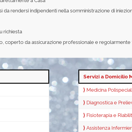
e direttamente a Casa
 da rendersi indipendenti nella somministrazione di iniezio
u richiesta
ito, coperto da assicurazione professionale e regolarmente 
Servizi a Domicilio 
⟩
Medicina Polispeciali
⟩
Diagnostica e Prelie
⟩
Fisioterapia e Riabil
⟩
Assistenza Infermier