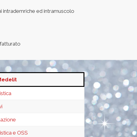
ni intrademriche ed intramuscolo
fatturato
Medelit
stica
vi
itazione
istica e OSS