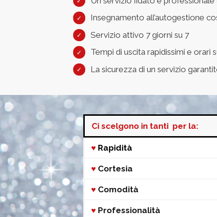
Un servizio fidato e professional
Insegnamento all’autogestione così
Servizio attivo 7 giorni su 7
Tempi di uscita rapidissimi e orari s
La sicurezza di un servizio garant
Ci scelgono in tanti per la:
♥
Rapidità
♥
Cortesia
♥
Comodità
♥
Professionalità