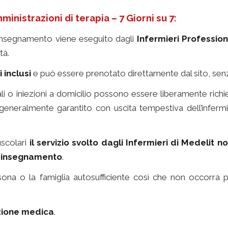
ministrazioni di terapia – 7 Giorni su 7:
n insegnamento viene eseguito dagli
Infermieri Professiona
tà.
i inclusi
e può essere prenotato direttamente dal sito, senz
li o iniezioni a domicilio possono essere liberamente richi
ne generalmente garantito con uscita tempestiva dell’infer
uscolari
il servizio svolto dagli Infermieri di Medelit
no
n insegnamento
.
ona o la famiglia autosufficiente così che non occorra p
izione medica
.