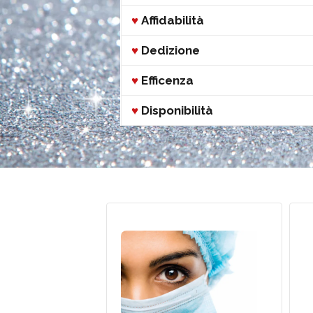
♥
Affidabilità
♥
Dedizione
♥
Efficenza
♥
Disponibilità
Servizio Infermieristico
a Domicilio
A