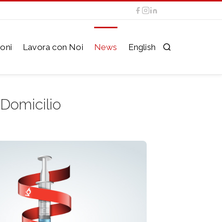
oni
Lavora con Noi
News
English
 Domicilio