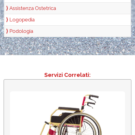
⟩
Assistenza Ostetrica
⟩
Logopedia
⟩
Podologia
Servizi Correlati:
Fisioterapia e Riabilitazione a Domicilio