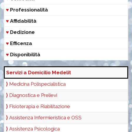
♥
Professionalità
♥
Affidabilità
♥
Dedizione
♥
Efficenza
♥
Disponibilità
Servizi a Domicilio Medelit
⟩
Medicina Polispecialistica
⟩
Diagnostica e Prelievi
⟩
Fisioterapia e Riabilitazione
⟩
Assistenza Infermieristica e OSS
⟩
Assistenza Psicologica