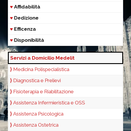
♥
Affidabilità
♥
Dedizione
♥
Efficenza
♥
Disponibilità
Servizi a Domicilio Medelit
⟩
Medicina Polispecialistica
⟩
Diagnostica e Prelievi
⟩
Fisioterapia e Riabilitazione
⟩
Assistenza Infermieristica e OSS
⟩
Assistenza Psicologica
⟩
Assistenza Ostetrica