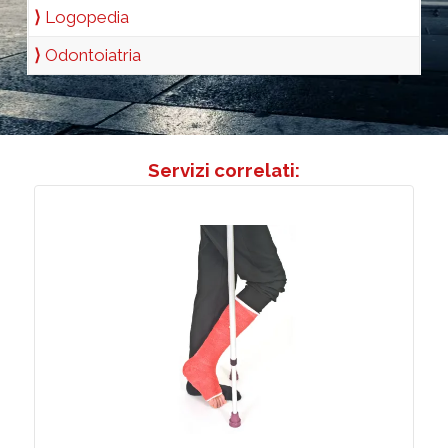
⟩
Logopedia
⟩
Odontoiatria
Servizi correlati:
Visita Specialistica Ortopedica a
Domicilio