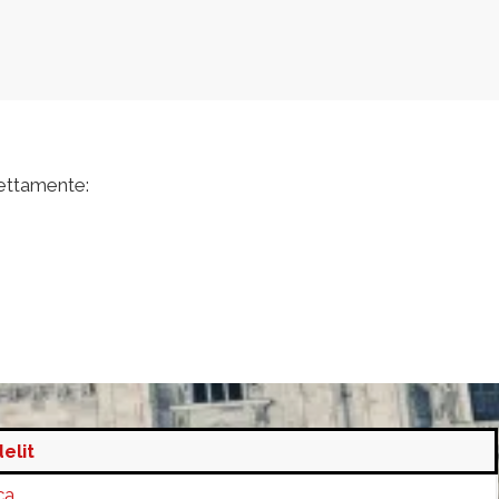
ettamente:
elit
ca