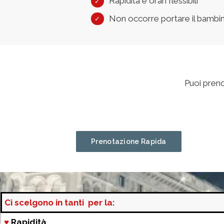
Rapidità e orari flessibili
Non occorre portare il bambino
Puoi pren
Prenotazione Rapida
Ci scelgono in tanti per la:
♥
Rapidità