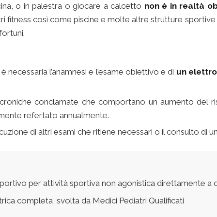
cina, o in palestra o giocare a calcetto
non è in realtà ob
entri fitness così come piscine e molte altre strutture spor
fortuni.
to è necessaria l’anamnesi e l’esame obiettivo e di
un elettr
 croniche conclamate che comportano un aumento del ris
mente refertato annualmente.
cuzione di altri esami che ritiene necessari o il consulto di u
sportivo per attività sportiva non agonistica direttamente a 
rica completa, svolta da Medici Pediatri Qualificati