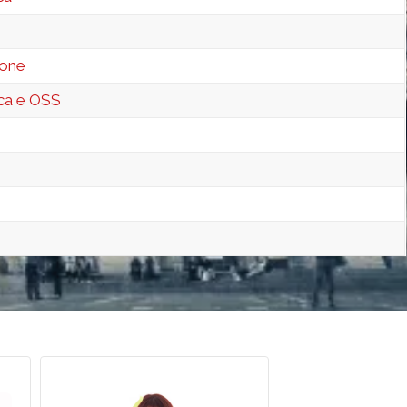
ione
ica e OSS