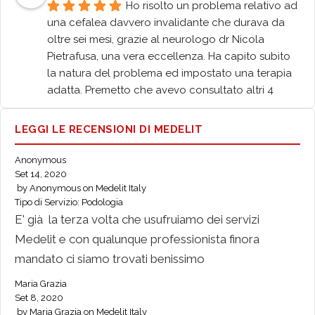
Ho risolto un problema relativo ad 
una cefalea davvero invalidante che durava da 
oltre sei mesi, grazie al neurologo dr Nicola 
Pietrafusa, una vera eccellenza. Ha capito subito 
la natura del problema ed impostato una terapia 
adatta. Premetto che avevo consultato altri 4 
neurologi ma nessuno aveva esperienza con 
questo tipo di cefalea "trafittiva primaria"
LEGGI LE RECENSIONI DI MEDELIT
Michael Ghebreamlak
5 anni fa
Anonymous
Great service, great support and 
Set 14, 2020
great organization. I have already had several 
by
Anonymous
on
Medelit Italy
meetings and I have never encountered any 
Tipo di Servizio:
Podologia
problems for the organization of the sessions 
E' già la terza volta che usufruiamo dei servizi
(video consultancy) despite my constant shift 
Medelit e con qualunque professionista finora
changes at work. Serious and reliable.
mandato ci siamo trovati benissimo
Tiziana Rita sarno
6 anni fa
I confirm an excellent service, fast 
Maria Grazia
Set 8, 2020
both in waiting times on the phone and in sending 
by
Maria Grazia
on
Medelit Italy