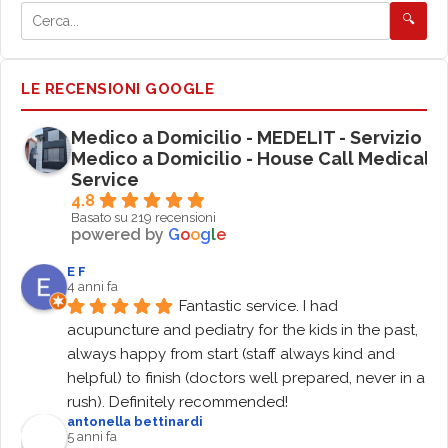
🔍
LE RECENSIONI GOOGLE
Medico a Domicilio - MEDELIT - Servizio
Medico a Domicilio - House Call Medical
Service
4.8
Basato su 219 recensioni
powered by
G
o
o
g
l
e
E F
4 anni fa
Fantastic service. I had 
acupuncture and pediatry for the kids in the past, 
always happy from start (staff always kind and 
helpful) to finish (doctors well prepared, never in a 
rush). Definitely recommended!
antonella bettinardi
5 anni fa