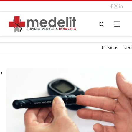
☰
Previous
Next
View
Larger
Image