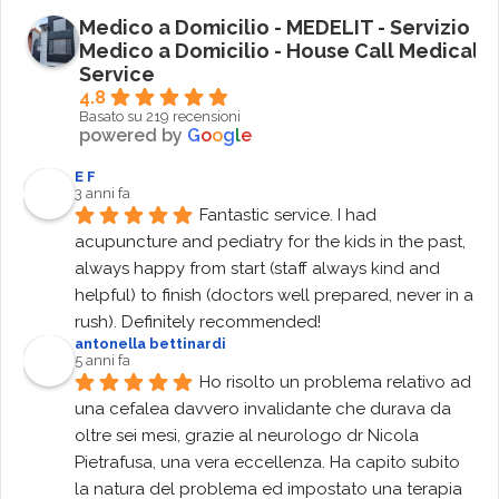
Medico a Domicilio - MEDELIT - Servizio
Medico a Domicilio - House Call Medical
Service
4.8
Basato su 219 recensioni
powered by
G
o
o
g
l
e
E F
3 anni fa
Fantastic service. I had 
acupuncture and pediatry for the kids in the past, 
always happy from start (staff always kind and 
helpful) to finish (doctors well prepared, never in a 
rush). Definitely recommended!
antonella bettinardi
5 anni fa
Ho risolto un problema relativo ad 
una cefalea davvero invalidante che durava da 
oltre sei mesi, grazie al neurologo dr Nicola 
Pietrafusa, una vera eccellenza. Ha capito subito 
la natura del problema ed impostato una terapia 