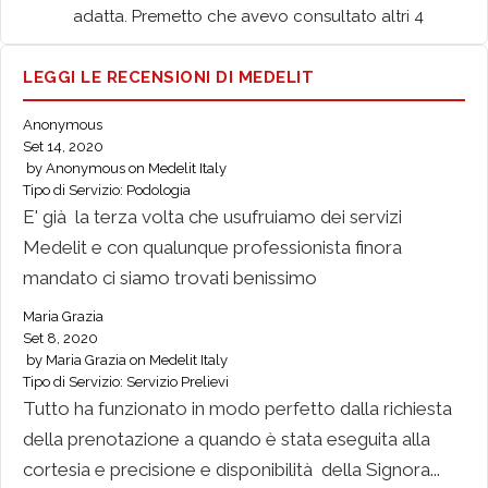
adatta. Premetto che avevo consultato altri 4 
neurologi ma nessuno aveva esperienza con 
questo tipo di cefalea "trafittiva primaria"
LEGGI LE RECENSIONI DI MEDELIT
Michael Ghebreamlak
5 anni fa
Anonymous
Great service, great support and 
Set 14, 2020
great organization. I have already had several 
by
Anonymous
on
Medelit Italy
meetings and I have never encountered any 
Tipo di Servizio:
Podologia
problems for the organization of the sessions 
E' già la terza volta che usufruiamo dei servizi
(video consultancy) despite my constant shift 
Medelit e con qualunque professionista finora
changes at work. Serious and reliable.
mandato ci siamo trovati benissimo
Tiziana Rita sarno
6 anni fa
I confirm an excellent service, fast 
Maria Grazia
Set 8, 2020
both in waiting times on the phone and in sending 
by
Maria Grazia
on
Medelit Italy
the doctor.
Tipo di Servizio:
Servizio Prelievi
The service makes use of excellent professionals, 
Tutto ha funzionato in modo perfetto dalla richiesta
both professionally and from a human point of 
della prenotazione a quando è stata eseguita alla
view, in my particular case, praise goes to dr. 
cortesia e precisione e disponibilità della Signora...
Favacchio, excellent geriatrician who I highly 