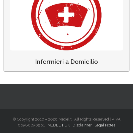
Infermieri a Domicilio
Infermieri a Domicilio
© Copyright 2010 – 2026 Medelit | All Rights Reserved | P.IVA
06580850961 |
MEDELIT UK
I
Disclaimer
|
Legal Notes