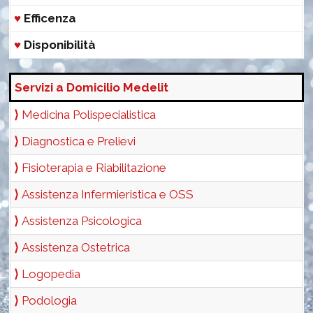
♥
Efficenza
♥
Disponibilità
Servizi a Domicilio Medelit
⟩
Medicina Polispecialistica
⟩
Diagnostica e Prelievi
⟩
Fisioterapia e Riabilitazione
⟩
Assistenza Infermieristica e OSS
⟩
Assistenza Psicologica
⟩
Assistenza Ostetrica
⟩
Logopedia
⟩
Podologia