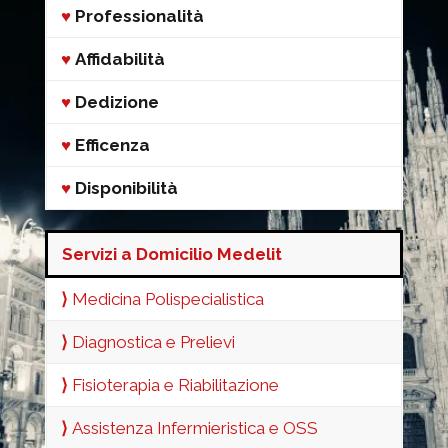
♥
Professionalità
♥
Affidabilità
♥
Dedizione
♥
Efficenza
♥
Disponibilità
Servizi a Domicilio Medelit
⟩
Medicina Polispecialistica
⟩
Diagnostica e Prelievi
⟩
Fisioterapia e Riabilitazione
⟩
Assistenza Infermieristica e OSS