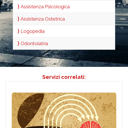
⟩
Assistenza Psicologica
⟩
Assistenza Ostetrica
⟩
Logopedia
⟩
Odontoiatria
Servizi correlati:
Psichiatri a Domicilio