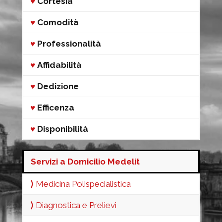
♥
Cortesia
♥
Comodità
♥
Professionalità
♥
Affidabilità
♥
Dedizione
♥
Efficenza
♥
Disponibilità
Servizi a Domicilio Medelit
⟩
Medicina Polispecialistica
⟩
Diagnostica e Prelievi