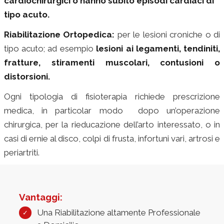
cardiochirurgici o hanno subito episodi cardiaci di
tipo acuto.
Riabilitazione Ortopedica:
per le lesioni croniche o di
tipo acuto; ad esempio
lesioni ai legamenti, tendiniti,
fratture, stiramenti muscolari, contusioni o
distorsioni.
riabilitazione milano
Ogni tipologia di fisioterapia richiede prescrizione
medica, in particolar modo dopo un’operazione
chirurgica, per la rieducazione dell’arto interessato, o in
casi di ernie al disco, colpi di frusta, infortuni vari, artrosi e
periartriti.
fisioterapia a domicilio milano
Vantaggi:
Una Riabilitazione altamente Professionale