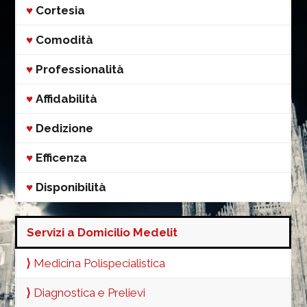
♥
Cortesia
♥
Comodità
♥
Professionalità
♥
Affidabilità
♥
Dedizione
♥
Efficenza
♥
Disponibilità
Servizi a Domicilio Medelit
⟩
Medicina Polispecialistica
⟩
Diagnostica e Prelievi