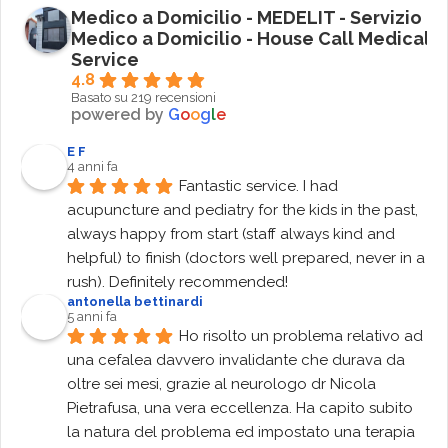
Medico a Domicilio - MEDELIT - Servizio
Medico a Domicilio - House Call Medical
Service
4.8
Basato su 219 recensioni
powered by
G
o
o
g
l
e
E F
4 anni fa
Fantastic service. I had 
acupuncture and pediatry for the kids in the past, 
always happy from start (staff always kind and 
helpful) to finish (doctors well prepared, never in a 
rush). Definitely recommended!
antonella bettinardi
5 anni fa
Ho risolto un problema relativo ad 
una cefalea davvero invalidante che durava da 
oltre sei mesi, grazie al neurologo dr Nicola 
Pietrafusa, una vera eccellenza. Ha capito subito 
la natura del problema ed impostato una terapia 