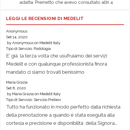
adatta. Premetto che avevo consultato altri 4 
neurologi ma nessuno aveva esperienza con 
questo tipo di cefalea "trafittiva primaria"
LEGGI LE RECENSIONI DI MEDELIT
Michael Ghebreamlak
5 anni fa
Anonymous
Great service, great support and 
Set 14, 2020
great organization. I have already had several 
by
Anonymous
on
Medelit Italy
meetings and I have never encountered any 
Tipo di Servizio:
Podologia
problems for the organization of the sessions 
E' già la terza volta che usufruiamo dei servizi
(video consultancy) despite my constant shift 
Medelit e con qualunque professionista finora
changes at work. Serious and reliable.
mandato ci siamo trovati benissimo
Tiziana Rita sarno
6 anni fa
I confirm an excellent service, fast 
Maria Grazia
Set 8, 2020
both in waiting times on the phone and in sending 
by
Maria Grazia
on
Medelit Italy
the doctor.
Tipo di Servizio:
Servizio Prelievi
The service makes use of excellent professionals, 
Tutto ha funzionato in modo perfetto dalla richiesta
both professionally and from a human point of 
della prenotazione a quando è stata eseguita alla
view, in my particular case, praise goes to dr. 
cortesia e precisione e disponibilità della Signora...
Favacchio, excellent geriatrician who I highly 