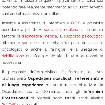
paziente di essere seguito integralmente a casa sua
potendo fare realmente riferimento ad un unico servizio
sanitario di assistenza domiciliare.
Insieme all’assistenza di Infermieri e
O.S.S
. è possibile
accedere a più di 25
specialità mediche
, a un ampio
settore di
diagnostica medica
, al
supporto psicologico
altamente specializzato e mirato (al paziente anziano,
oncologico o anche ai famigliari) e a un’equipe di
riabilitazione
qualificata e dotata di tutta l’attrezzatura
necessaria.
infermiere privato
Il personale Infermieristico è formato da soli
professionisti
Ospedalieri qualificati, referenziati e
di lunga esperienza
maturata in anni di attività sia
Ospedaliera sia a Domicilio.
Tutti gli
Infermieri
Professionali
di Medelit sono infatti iscritti all’albo
(
FNOPI
) e assicurati.